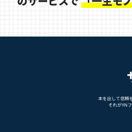
のサービスで
「一生モ
本を出して信頼
それがYN