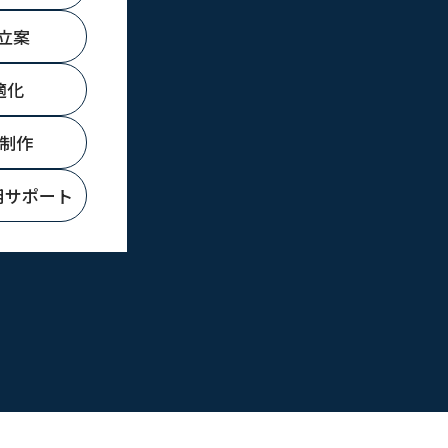
立案
適化
典制作
用サポート