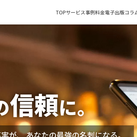
TOP
サービス
事例
料金
電子出版コラ
信頼
の
に。
事実が、
あなたの最強の名刺になる。