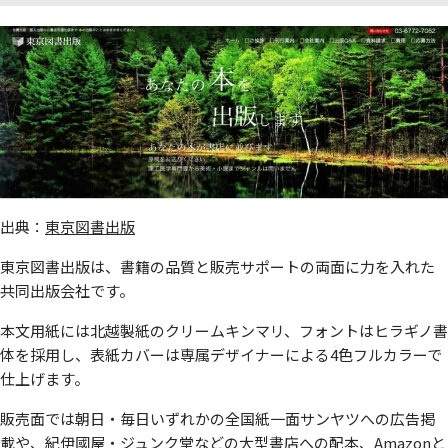
出典：
東京図書出版
東京図書出版は、書籍の品質と販売サポートの両面に力を入れた
共同出版会社です。
本文用紙には北越製紙のクリームキンマリ、フォントはヒラギノ書
体を採用し、表紙カバーは専属デザイナーによる4色フルカラーで
仕上げます。
販売面では朝日・毎日いずれかの全国紙一面サンヤツへの広告掲
載や、紀伊國屋・ジュンク堂などの大型書店への配本、Amazonと