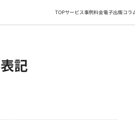
TOP
サービス
事例
料金
電子出版コラ
く表記