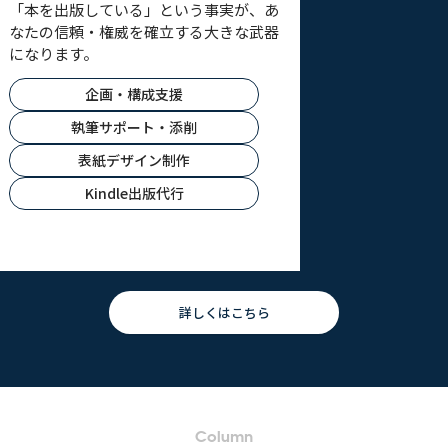
数ページのストーリ
「本を出版している」という事実が、あ
読者に直感的に伝わ
なたの信頼・権威を確立する大きな武器
す。
になります。
ヒアリング
企画・構成支援
シナリオ
執筆サポート・添削
漫画制作（8〜
表紙デザイン制作
LP・HP制作
Kindle出版代行
レスポンシ
詳しくはこちら
Column